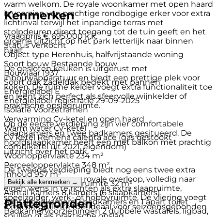
warm welkom. De royale woonkamer met open haard
Kenmerken
is voorzien van prachtige rondbogige erker voor extra
lichtinval terwijl het inpandige terras met
stolpdeuren direct toegang tot de tuin geeft en het
Vraagprijs
€ 695.000 k.k.
groene uitzicht op het park letterlijk naar binnen
Status
Verkocht
haalt.
Object type
Herenhuis, halfvrijstaande woning
Soort bouw
Bestaande bouw
De gesloten keuken is uitgerust met
Bouwjaar
1937
inbouwapparatuur en biedt een prettige plek voor
Soort dak
Zadeldak bedekt met pannen
koken. De ruime kelder voegt extra functionaliteit toe
Energielabel
E
en leent zich perfect als sfeervolle wijnkelder of
Energielabel registratie
29-09-2025
praktische opslagruimte.
Isolatie
Voorzetramen
Verwarming
Cv-ketel en open haard
Op de eerste verdieping zijn vier comfortabele
Warm water
Cv-ketel
slaapkamers en twee badkamers gesitueerd. De
Cv ketel
Remeha calenta ace (gas gestookt
hoofdslaapkamer heeft een met balkon met prachtig
combiketel uit 2021, eigendom)
uitzicht over het park.
Woonoppervlakte
234 m²
Perceeloppervlakte
348 m²
De tweede verdieping biedt nog eens twee extra
Inhoud
957 m³
slaapkamers en een royale overloop, volledig naar
Bekijk alle kenmerken →
Gebouwgeb. buitenruimte
32 m²
eigen wens in te richten als extra slaapruimte,
Aantal kamers
8 kamers (6 slaapkamers)
speelzolder, werk- of hobbyruimte. De vliering voegt
Plattegronden
Aantal badkamers
2 badkamers en 1 apart toilet
extra bergruimte toe, ideaal voor seizoensgebonden
Badkamervoorzieningen
2 dubbele wastafels, ligbad,
spullen of als praktische opslag.