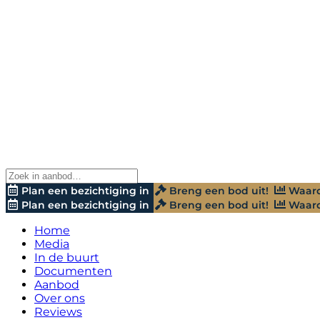
Plan een bezichtiging in
Breng een bod uit!
Waard
Plan een bezichtiging in
Breng een bod uit!
Waard
Home
Media
In de buurt
Documenten
Aanbod
Over ons
Reviews